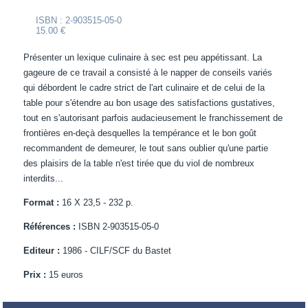
ISBN : 2-903515-05-0
15.00 €
Présenter un lexique culinaire à sec est peu appétissant. La
gageure de ce travail a consisté à le napper de conseils variés
qui débordent le cadre strict de l'art culinaire et de celui de la
table pour s'étendre au bon usage des satisfactions gustatives,
tout en s'autorisant parfois audacieusement le franchissement de
frontières en-deçà desquelles la tempérance et le bon goût
recommandent de demeurer, le tout sans oublier qu'une partie
des plaisirs de la table n'est tirée que du viol de nombreux
interdits...
Format :
16 X 23,5 - 232 p.
Références :
ISBN 2-903515-05-0
Editeur :
1986 - CILF/SCF du Bastet
Prix :
15 euros