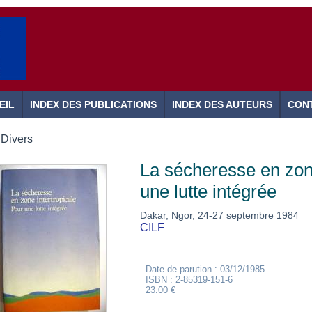
EIL
INDEX DES PUBLICATIONS
INDEX DES AUTEURS
CON
Divers
La sécheresse en zone
une lutte intégrée
Dakar, Ngor, 24-27 septembre 1984
CILF
Date de parution : 03/12/1985
ISBN : 2-85319-151-6
23.00 €