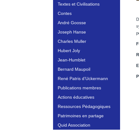
Textes et Civilisations
Contes
D
André Goosse
s
Joseph Hanse
p
Charles Muller
F
Hubert Joly
R
Jean-Humblet
E
Bernard Maupoil
P
René Patris d’Uckermann
Publications membres
Actions éducatives
Ressources Pédagogiques
Patrimoines en partage
Quid Association