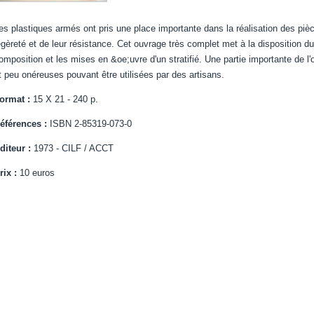
es plastiques armés ont pris une place importante dans la réalisation des piè
égèreté et de leur résistance. Cet ouvrage très complet met à la disposition du
omposition et les mises en &oe;uvre d'un stratifié. Une partie importante de 
t peu onéreuses pouvant être utilisées par des artisans.
ormat :
15 X 21 - 240 p.
éférences :
ISBN 2-85319-073-0
diteur :
1973 - CILF / ACCT
rix :
10 euros