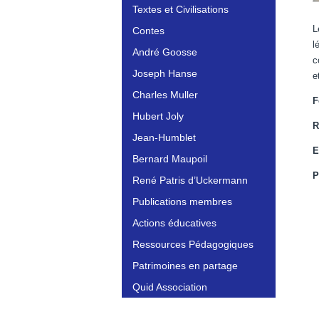
Textes et Civilisations
L
Contes
l
André Goosse
c
Joseph Hanse
e
Charles Muller
F
Hubert Joly
R
Jean-Humblet
E
Bernard Maupoil
P
René Patris d’Uckermann
Publications membres
Actions éducatives
Ressources Pédagogiques
Patrimoines en partage
Quid Association