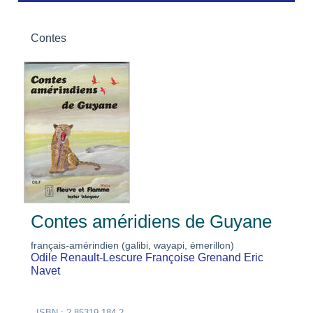
Contes
Contes améridiens de Guyane
français-amérindien (galibi, wayapi, émerillon)
Odile Renault-Lescure
Françoise Grenand
Eric
Navet
ISBN : 2-85319-184-2