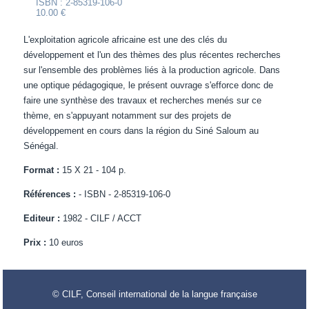
ISBN : 2-85319-106-0
10.00 €
L'exploitation agricole africaine est une des clés du
développement et l'un des thèmes des plus récentes recherches
sur l'ensemble des problèmes liés à la production agricole. Dans
une optique pédagogique, le présent ouvrage s'efforce donc de
faire une synthèse des travaux et recherches menés sur ce
thème, en s'appuyant notamment sur des projets de
développement en cours dans la région du Siné Saloum au
Sénégal.
Format :
15 X 21 - 104 p.
Références :
- ISBN - 2-85319-106-0
Editeur :
1982 - CILF / ACCT
Prix :
10 euros
© CILF, Conseil international de la langue française