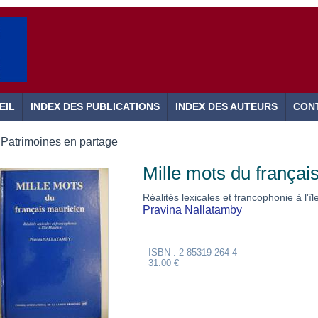
EIL
INDEX DES PUBLICATIONS
INDEX DES AUTEURS
CON
Patrimoines en partage
Mille mots du françai
Réalités lexicales et francophonie à l'î
Pravina Nallatamby
ISBN : 2-85319-264-4
31.00 €