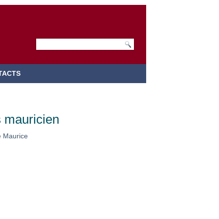
TACTS
s mauricien
le Maurice