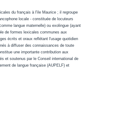
cales du français à l'ìle Maurice ; il regroupe
ncophone locale - constituée de locuteurs
s comme langue maternelle) ou exolingue (ayant
mble de formes lexicales communes aux
es écrits et oraux reflétant l'usage quotidien
menés à diffuser des connaissances de toute
constitue une importante contribution aux
s et soutenus par le Conseil international de
ièrement de langue française (AUPELF) et