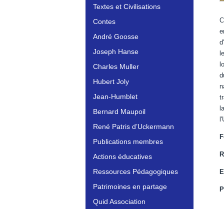
Textes et Civilisations
C
Contes
e
André Goosse
d
Joseph Hanse
l
l
Charles Muller
d
Hubert Joly
n
Jean-Humblet
t
l
Bernard Maupoil
l
René Patris d’Uckermann
F
Publications membres
R
Actions éducatives
Ressources Pédagogiques
E
Patrimoines en partage
P
Quid Association