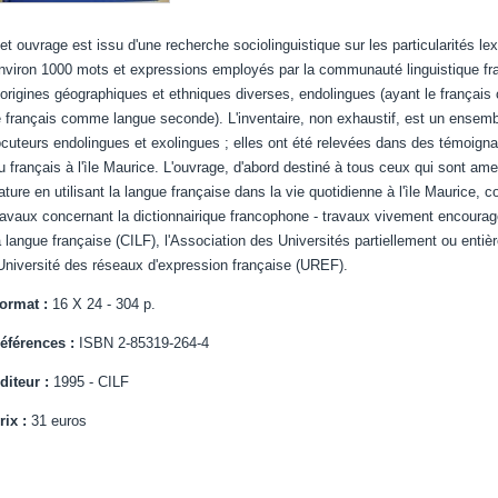
et ouvrage est issu d'une recherche sociolinguistique sur les particularités lexi
nviron 1000 mots et expressions employés par la communauté linguistique fra
'origines géographiques et ethniques diverses, endolingues (ayant le françai
e français comme langue seconde). L'inventaire, non exhaustif, est un ense
ocuteurs endolingues et exolingues ; elles ont été relevées dans des témoignag
u français à l'ìle Maurice. L'ouvrage, d'abord destiné à tous ceux qui sont a
ature en utilisant la langue française dans la vie quotidienne à l'ìle Maurice, 
ravaux concernant la dictionnairique francophone - travaux vivement encouragé
a langue française (CILF), l'Association des Universités partiellement ou ent
'Université des réseaux d'expression française (UREF).
ormat :
16 X 24 - 304 p.
éférences :
ISBN 2-85319-264-4
diteur :
1995 - CILF
rix :
31 euros