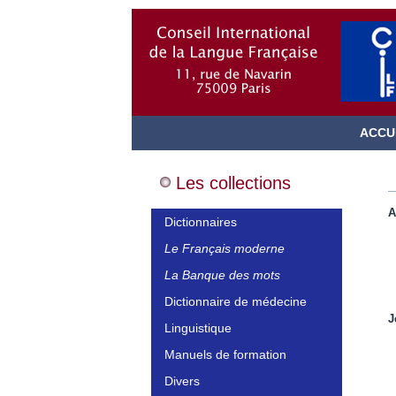
ACCU
Les collections
A
Dictionnaires
Le Français moderne
La Banque des mots
Dictionnaire de médecine
J
Linguistique
Manuels de formation
Divers