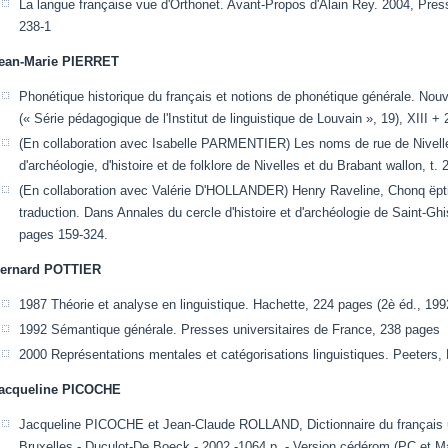
La langue française vue d'Orthonet. Avant-Propos d'Alain Rey. 2004, Pre
238-1
ean-Marie PIERRET
Phonétique historique du français et notions de phonétique générale. Nouv
(« Série pédagogique de l'Institut de linguistique de Louvain », 19), XIII + 
(En collaboration avec Isabelle PARMENTIER) Les noms de rue de Nivelle
d'archéologie, d'histoire et de folklore de Nivelles et du Brabant wallon, t
(En collaboration avec Valérie D'HOLLANDER) Henry Raveline, Chonq ëptit
traduction. Dans Annales du cercle d'histoire et d'archéologie de Saint-Ghis
pages 159-324.
ernard POTTIER
1987 Théorie et analyse en linguistique. Hachette, 224 pages (2è éd., 19
1992 Sémantique générale. Presses universitaires de France, 238 pages
2000 Représentations mentales et catégorisations linguistiques. Peeters,
acqueline PICOCHE
Jacqueline PICOCHE et Jean-Claude ROLLAND, Dictionnaire du français us
Bruxelles - Duculot-De Boeck - 2002 -1064 p. - Version cédérom (PC et M