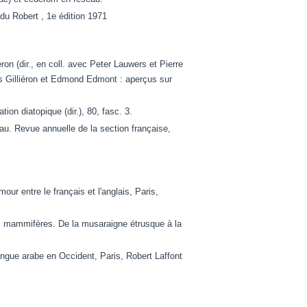
 du Robert , 1e édition 1971
ron (dir., en coll. avec Peter Lauwers et Pierre
es Gilliéron et Edmond Edmont : aperçus sur
ion diatopique (dir.), 80, fasc. 3.
au. Revue annuelle de la section française,
ur entre le français et l'anglais, Paris,
 mammifères. De la musaraigne étrusque à la
ue arabe en Occident, Paris, Robert Laffont