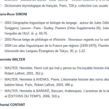
Dictionnaire étymologique du français, Paris, 728 p. collection Les usuels
arie-Rose SIMONI
2002 Géographie linguistique et biologie du langage : autour de Jules Gillié
Swiggers), Leuven - Paris - Dudley, Peeters (Orbis Supplementa 20). Jul
l'enquête de l'ALF, ib. p. 65-75.
2003 Revue belge de philologie et d'histoire : Nouveaux regards sur la variat
2004 Les atlas linguistiques de la France par régions (1939-1970), Flambe
Université des Langues Étrangères de Tokyo, 30, p. 1-22.
enriette WALTER
WALTER, Henriette, Honni soit qui mal y pense ou l'incroyable histoire d'amo
Robert Laffont, 2001, 352 p.
WALTER, Henriette & AVENAS, Pierre, L'étonnante histoire des noms des
baleine bleue, Paris, Robert Laffont, 2003, 486 p.
WALTER, Henriette & BARAKÉ, Bassam, Arabesques. L'aventure de la lang
et ÉDITIONS DU TEMPS, 2006, 318 p.
hantal CONTANT