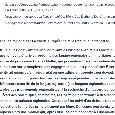
Grand vadémécum de l’orthographe moderne recommandée : cinq millepatt
De Champlain S. F., 2009, 256 p.
Nouvelle orthographe : la liste simplifiée.
Montréal, Éditions De Champlain 
Orthographe recommandée : exercices et mots courants.
Montréal, Éditio
angues régionales : La charte européenne et la République française
n 1997, le
Conseil international de la langue française
avait mis à l'ordre d
uestion de la Charte européenne des langue régionales et minoritaires. 
xposé du professeur Charles Muller, qui présenta en détail le contenu de
n insistant sur la souplesse des engagements qui est proposé aux États
ériterait mieux qu'un rejet brutal ou une adhésion aveugle ; qui devrait
lasignature) ouvrir, pour chacune des langues régionales, une négociation
défenseurs naturels de la langue régionale (des langues régionales pour d
aroles des mouvements régionalistes, à la recherche d'un accord qui perme
 l'écart des polémiques sommaires, la Charte doit contribuer à des rappo
entral et les cultures régionales. Cet exposé fut suivi d'un débat, de que
'objections formulées principalement par Mme. Duhesme, représentante 
roposa alors une motion qui, après discussion fut adoptée à l'unanimité