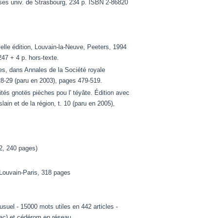
sses univ. de Strasbourg, 234 p. ISBN 2-86820
elle édition, Louvain-la-Neuve, Peeters, 1994
247 + 4 p. hors-texte.
s, dans Annales de la Société royale
. 28-29 (paru en 2003), pages 479-519.
és gnotës pièches pou l' téyâte. Édition avec
lain et de la région, t. 10 (paru en 2005),
92, 240 pages)
 Louvain-Paris, 318 pages
uel - 15000 mots utiles en 442 articles -
ac) et cédérom en réseau.