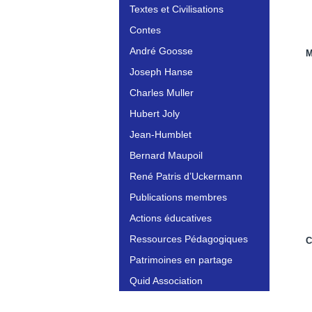
Textes et Civilisations
Contes
André Goosse
M
Joseph Hanse
Charles Muller
Hubert Joly
Jean-Humblet
Bernard Maupoil
René Patris d’Uckermann
Publications membres
Actions éducatives
Ressources Pédagogiques
C
Patrimoines en partage
Quid Association