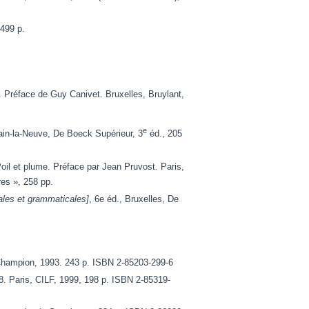
 499 p.
. Préface de Guy Canivet. Bruxelles, Bruylant,
e
ain-la-Neuve, De Boeck Supérieur, 3
éd., 205
Poil et plume. Préface par Jean Pruvost. Paris,
es », 258 pp.
cales et grammaticales]
, 6e éd., Bruxelles, De
, Champion, 1993. 243 p. ISBN 2-85203-299-6
8. Paris, CILF, 1999, 198 p. ISBN 2-85319-