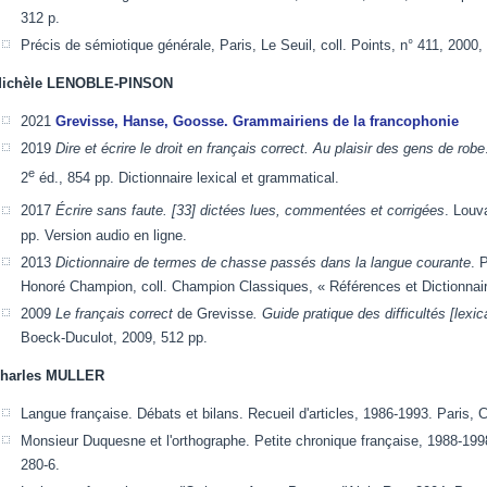
312 p.
Précis de sémiotique générale, Paris, Le Seuil, coll. Points, n° 411, 2000,
ichèle LENOBLE-PINSON
2021
Grevisse, Hanse, Goosse. Grammairiens de la francophonie
2019
Dire et écrire le droit en français correct. Au plaisir des gens de robe
e
2
éd., 854 pp. Dictionnaire lexical et grammatical.
2017
Écrire sans faute. [33] dictées lues, commentées et corrigées
. Louv
pp. Version audio en ligne.
2013
Dictionnaire de termes de chasse passés dans la langue courante
. 
Honoré Champion, coll. Champion Classiques, « Références et Dictionnair
2009
Le français correct
de Grevisse
. Guide pratique des difficultés [lexi
Boeck-Duculot, 2009, 512 pp.
harles MULLER
Langue française. Débats et bilans. Recueil d'articles, 1986-1993. Paris
Monsieur Duquesne et l'orthographe. Petite chronique française, 1988-199
280-6.