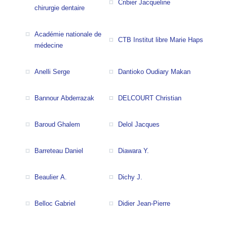
Cribier Jacqueline
chirurgie dentaire
Académie nationale de
CTB Institut libre Marie Haps
médecine
Anelli Serge
Dantioko Oudiary Makan
Bannour Abderrazak
DELCOURT Christian
Baroud Ghalem
Delol Jacques
Barreteau Daniel
Diawara Y.
Beaulier A.
Dichy J.
Belloc Gabriel
Didier Jean-Pierre