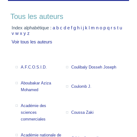
Tous les auteurs
Index alphabétique :
a
b
c
d
e
f
g
h
i
j
k
l
m
n
o
p
q
r
s
t
u
v
w
x
y
z
Voir tous les auteurs
A.F.C.O.S.I.D.
Coulibaly Dosseh Joseph
Aboubakar Aziza
Coulomb J.
Mohamed
Académie des
sciences
Coussa Zaki
commerciales
Académie nationale de