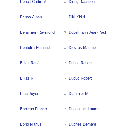
Benoit-Cattin M.
Dieng Bassirou
Bensa Alban
Diki Kidiri
Bensimon Raymond
Dobelmann Jean-Paul
Bentolila Fernand
Dreyfus Martine
Billaz René
Dubuc Robert
Billaz R.
Dubuc Robert
Blau Joyce
Dufumier M.
Bonjean François
Duponchel Laurent
Bono Marius
Dupriez Bernard