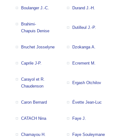
Boulanger J.-C.
Durand J.-H.
Brahimi-
Dutilleul J.-P.
Chapuis Denise
Bruchet Josselyne
Dzokanga A.
Caprile J-P.
Ecrement M.
Carayol et R.
Ergash Otchilov
Chaudenson
Caron Bernard
Évette Jean-Luc
CATACH Nina
Faye J.
Chamayou H.
Faye Souleymane