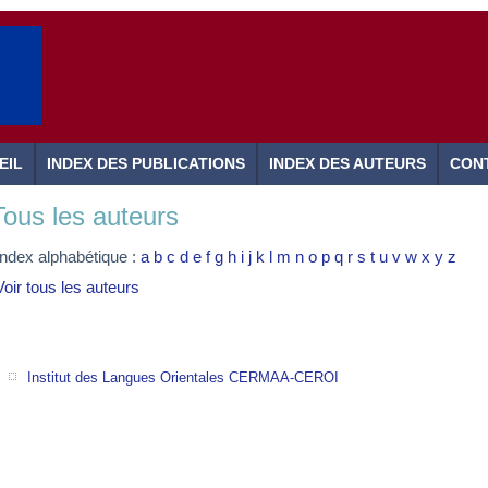
EIL
INDEX DES PUBLICATIONS
INDEX DES AUTEURS
CON
Tous les auteurs
Index alphabétique :
a
b
c
d
e
f
g
h
i
j
k
l
m
n
o
p
q
r
s
t
u
v
w
x
y
z
Voir tous les auteurs
Institut des Langues Orientales CERMAA-CEROI