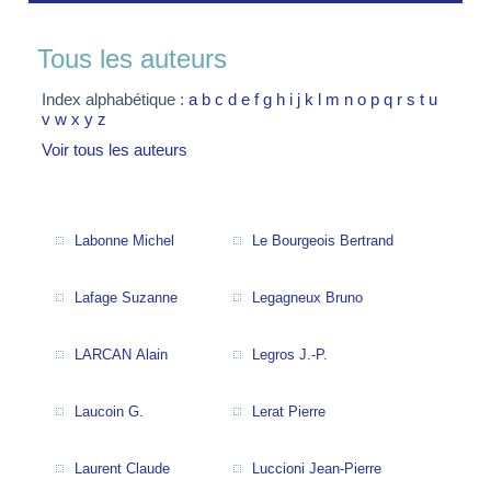
Tous les auteurs
Index alphabétique :
a
b
c
d
e
f
g
h
i
j
k
l
m
n
o
p
q
r
s
t
u
v
w
x
y
z
Voir tous les auteurs
Labonne Michel
Le Bourgeois Bertrand
Lafage Suzanne
Legagneux Bruno
LARCAN Alain
Legros J.-P.
Laucoin G.
Lerat Pierre
Laurent Claude
Luccioni Jean-Pierre