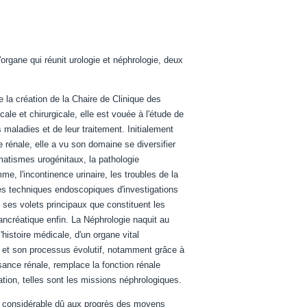
'organe qui réunit urologie et néphrologie, deux
de la création de la Chaire de Clinique des
ale et chirurgicale, elle est vouée à l'étude de
s maladies et de leur traitement. Initialement
ose rénale, elle a vu son domaine se diversifier
umatismes urogénitaux, la pathologie
mme, l'incontinence urinaire, les troubles de la
les techniques endoscopiques d'investigations
ec ses volets principaux que constituent les
opancréatique enfin. La Néphrologie naquit au
istoire médicale, d'un organe vital
le et son processus évolutif, notamment grâce à
fisance rénale, remplace la fonction rénale
ation, telles sont les missions néphrologiques.
or considérable dû aux progrès des moyens