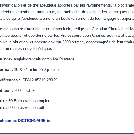
'investigation et de thérapeutique apportés par les rayonnements, la biochimie
erfectionnements instrumentaux, les méthodes de dialyse, les techniques chir
tc., ce qui à l'évidence a amené un bouleversement de leur langage et appor
e dictionnaire d'urologie et de néphrologie, rédigé par Christian Chatelain et 
ollaborateurs, et coordonné par les Professeurs Jean-Charles Sournia et Jacq
ouvelle situation, et compte environ 2300 termes, accompagnés de leur traducti
ommentaires encyclopédiques.
n index anglais-français complète l'ouvrage.
ormat :
16 X 24, relié, 270 p. relié.
éférences :
ISBN 2 85319-289-X
diteur :
2001 - CILF
rix :
50 Euros version papier
rix :
30 Euros version pdf
cheter ce DICTIONNAIRE ici