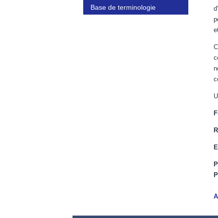
Base de terminologie
d
p
e
C
c
n
c
U
F
R
E
P
P
A