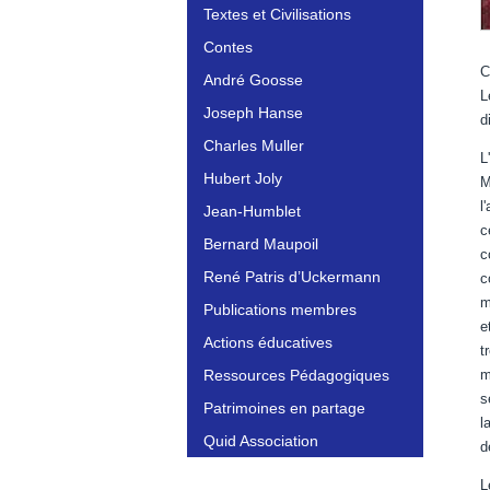
Textes et Civilisations
Contes
C
André Goosse
L
Joseph Hanse
d
Charles Muller
L
Hubert Joly
M
l
Jean-Humblet
c
Bernard Maupoil
c
René Patris d’Uckermann
c
m
Publications membres
e
Actions éducatives
t
Ressources Pédagogiques
m
s
Patrimoines en partage
l
Quid Association
d
L