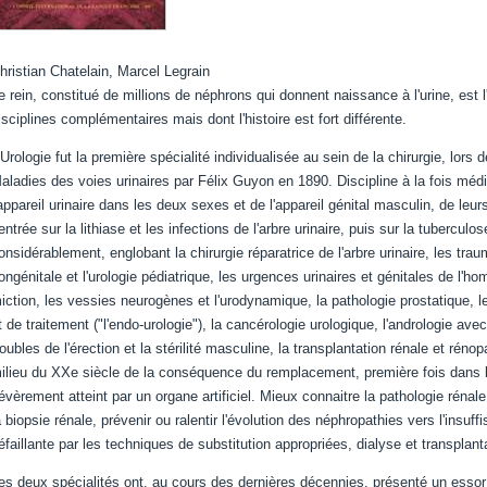
hristian Chatelain, Marcel Legrain
e rein, constitué de millions de néphrons qui donnent naissance à l'urine, est l
isciplines complémentaires mais dont l'histoire est fort différente.
'Urologie fut la première spécialité individualisée au sein de la chirurgie, lors 
aladies des voies urinaires par Félix Guyon en 1890. Discipline à la fois médic
'appareil urinaire dans les deux sexes et de l'appareil génital masculin, de leur
entrée sur la lithiase et les infections de l'arbre urinaire, puis sur la tubercul
onsidérablement, englobant la chirurgie réparatrice de l'arbre urinaire, les tra
ongénitale et l'urologie pédiatrique, les urgences urinaires et génitales de l'ho
iction, les vessies neurogènes et l'urodynamique, la pathologie prostatique, 
t de traitement ("l'endo-urologie"), la cancérologie urologique, l'andrologie av
roubles de l'érection et la stérilité masculine, la transplantation rénale et rén
ilieu du XXe siècle de la conséquence du remplacement, première fois dans l'h
évèrement atteint par un organe artificiel. Mieux connaitre la pathologie réna
a biopsie rénale, prévenir ou ralentir l'évolution des néphropathies vers l'insuf
éfaillante par les techniques de substitution appropriées, dialyse et transplant
es deux spécialités ont, au cours des dernières décennies, présenté un ess