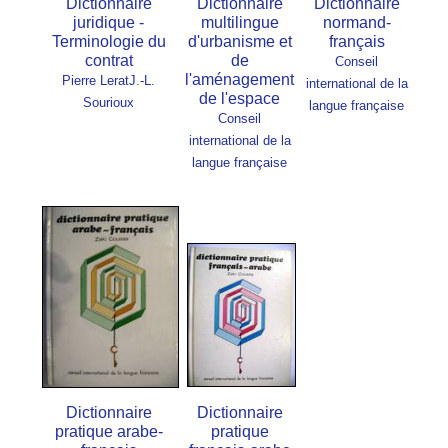
Dictionnaire
Dictionnaire
Dictionnaire
juridique -
multilingue
normand-
Terminologie du
d'urbanisme et
français
contrat
de
Conseil
l'aménagement
Pierre Lerat
J.-L.
international de la
de l'espace
Sourioux
langue française
Conseil
international de la
langue française
Dictionnaire
Dictionnaire
pratique arabe-
pratique